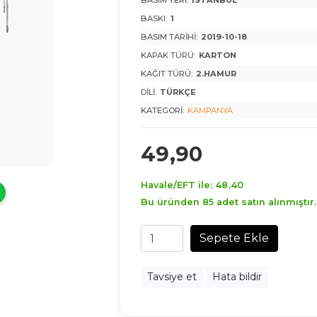
BASIM YERI:
İSTANBUL
BASKI:
1
BASIM TARIHI:
2019-10-18
KAPAK TÜRÜ:
KARTON
KAĞIT TÜRÜ:
2.HAMUR
DILI:
TÜRKÇE
KATEGORI:
KAMPANYA
49
,90
Havale/EFT ile:
48
,40
Bu üründen 85 adet satın alınmıştır.
Sepete Ekle
Tavsiye et
Hata bildir