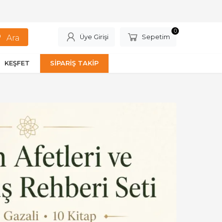
0
Üye Girişi
Sepetim
KEŞFET
SİPARİŞ TAKİP