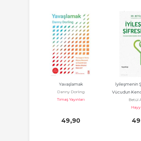
anaya Vuslat
Yavaşlamak
İyileşmenin Ş
 İlhan
Danny Dorling
Vücudun Kendi
 Kitap
Timaş Yayınları
Betül 
Bulmas
Hayy
,90
49
,90
49