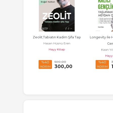
a Nasıl 
Zeolit;Tabiatın Kadim Şifa Taşı
Longevity ile H
Hasan Hüsnü Eren
;Yeni Nesil 
Gen
Hayy Kitap
 Tonyalı
Kaan Yı
eynlik
 Kitap
Hayy
40
,00
500
,00
%40
%40
204
,00
300
,00
İNDİRİM
İNDİRİM