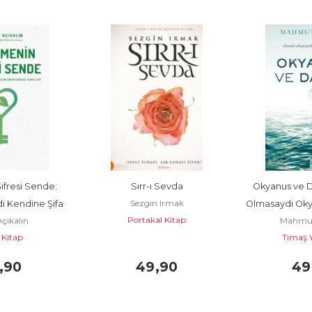
ifresi Sende; 
Sırr-ı Sevda
Okyanus ve D
Sezgin Irmak
 Kendine Şifa 
Olmasaydı Oky
Portakal Kitap
Açıkalın
Mahmut
ının...
 Kitap
Timaş Y
,90
49
,90
49