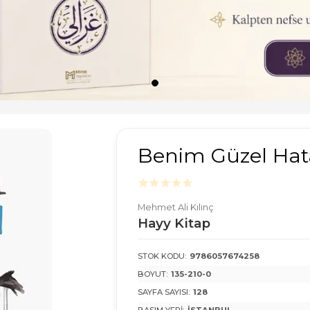
Benim Güzel Ha
Mehmet Ali Kılınç
Hayy Kitap
STOK KODU:
9786057674258
BOYUT:
135-210-0
SAYFA SAYISI:
128