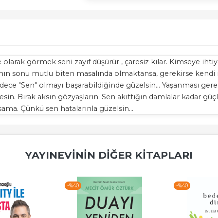
re olarak görmek seni zayıf düşürür , çaresiz kılar. Kimseye iht
kasının sonu mutlu biten masalında olmaktansa, gerekirse ken
 sadece "Sen" olmayı başarabildiğinde güzelsin... Yaşanması ger
sin. Bırak aksın gözyaşların. Sen akıttığın damlalar kadar güç
sama. Çünkü sen hatalarınla güzelsin...
YAYINEVININ DIĞER KITAPLARI
-%
40
-%
40