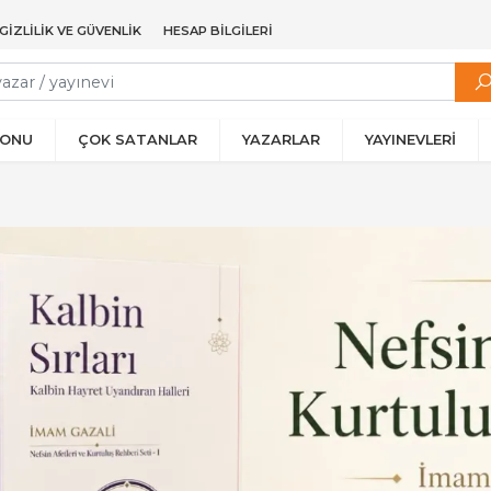
GIZLILIK VE GÜVENLIK
HESAP BILGILERI
YONU
ÇOK SATANLAR
YAZARLAR
YAYINEVLERİ