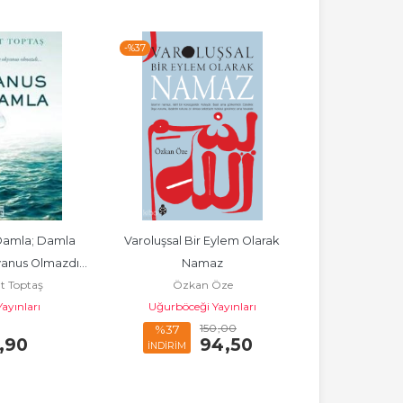
-%
37
amla; Damla 
Varoluşsal Bir Eylem Olarak 
Adem
Mehmet Ha
anus Olmazdı...
Namaz
Sude Y
 Toptaş
Özkan Öze
ayınları
Uğurböceği Yayınları
150
,00
%37
,90
94
,50
49
İNDİRİM