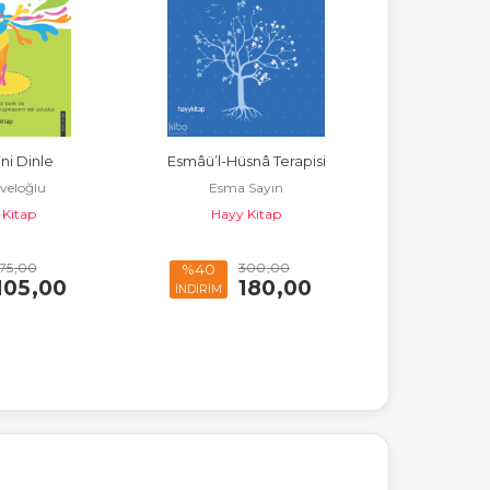
ni Dinle
Esmâü’l-Hüsnâ Terapisi
A’dan Z’ye Ö
üveloğlu
Esma Sayın
L. Ömür 
 Kitap
Hayy Kitap
Hayy
175
,00
300
,00
%40
%40
105
,00
180
,00
İNDİRİM
İNDİRİM