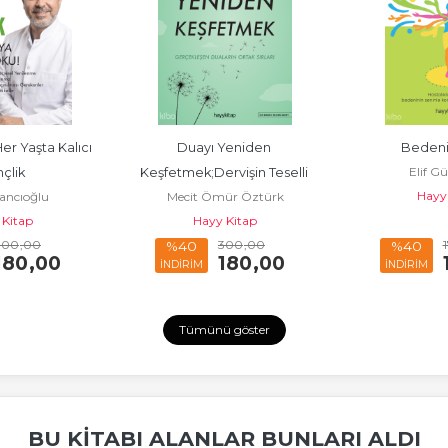
er Yaşta Kalıcı 
Duayı Yeniden 
Bedeni
Elif G
çlik
Keşfetmek;Dervişin Teselli 
Hayy
lancıoğlu
Mecit Ömür Öztürk
Koleksiyonu 5
 Kitap
Hayy Kitap
300
,00
300
,00
%40
%40
180
,00
180
,00
İNDİRİM
İNDİRİM
Tümünü göster
BU KITABI ALANLAR BUNLARI ALDI