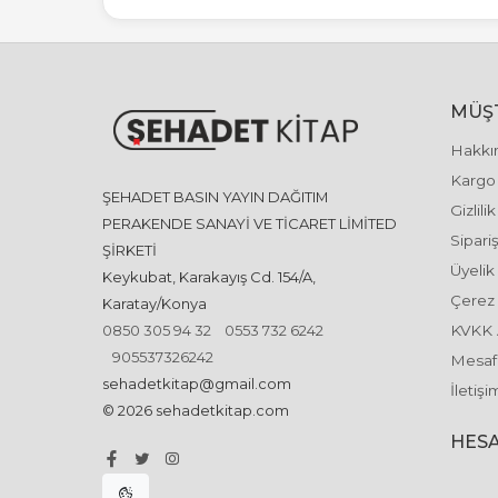
MÜŞT
Hakkı
Kargo 
ŞEHADET BASIN YAYIN DAĞITIM
Gizlili
PERAKENDE SANAYİ VE TİCARET LİMİTED
Sipariş
ŞİRKETİ
Üyelik
Keykubat, Karakayış Cd. 154/A,
Çerez 
Karatay/Konya
0850 305 94 32
0553 732 6242
KVKK 
905537326242
Mesafe
sehadetkitap@gmail.com
İletişi
© 2026 sehadetkitap.com
HESA