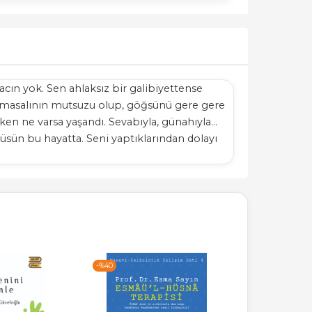
iyacın yok. Sen ahlaksız bir galibiyettense
di masalının mutsuzu olup, göğsünü gere gere
eken ne varsa yaşandı. Sevabıyla, günahıyla...
lüsün bu hayatta. Seni yaptıklarından dolayı
-%
40
-%
40