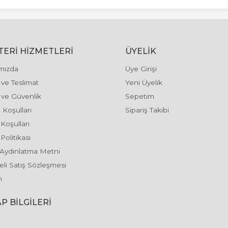
ERI HIZMETLERI
ÜYELIK
mızda
Üye Girişi
ve Teslimat
Yeni Üyelik
k ve Güvenlik
Sepetim
 Koşulları
Sipariş Takibi
 Koşulları
Politikası
Aydınlatma Metni
li Satış Sözleşmesi
m
P BILGILERI