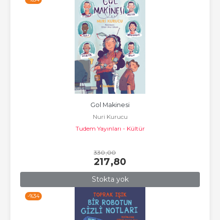
Gol Makinesi
Nuri Kurucu
Tudem Yayınları - Kültür
330
,00
217
,80
Stokta yok
-%
34