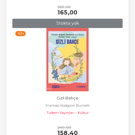
250
,00
165
,00
Stokta yok
-%
34
Gizli Bahçe
Frances Hodgson Burnett
Tudem Yayınları - Kültür
240
,00
158
,40