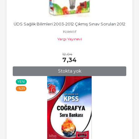
ÜDS Sağlık Bilimleri 2003-2012 Çıkmış Sınav Soruları 2012
Kolektif
Yargı Yayınevi
12
,04
7
,34
Stokta yok
YENI
-%
39