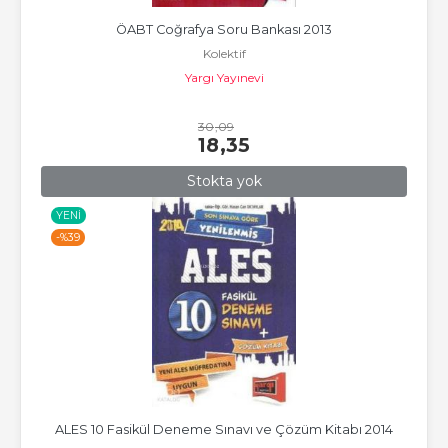
ÖABT Coğrafya Soru Bankası 2013
Kolektif
Yargı Yayınevi
30
,09
18
,35
Stokta yok
YENI
-%
39
ALES 10 Fasikül Deneme Sınavı ve Çözüm Kitabı 2014