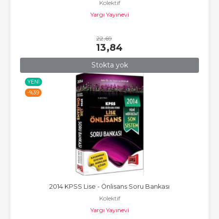
Kolektif
Yargı Yayınevi
22
,69
13
,84
Stokta yok
YENI
-%
39
2014 KPSS Lise - Önlisans Soru Bankası
Kolektif
Yargı Yayınevi