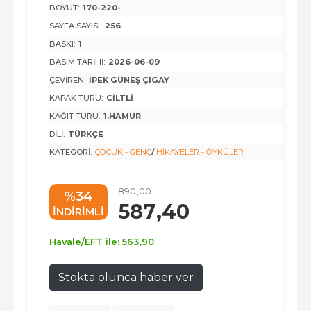
BOYUT:
170-220-
SAYFA SAYISI:
256
BASKI:
1
BASIM TARIHI:
2026-06-09
ÇEVIREN:
İPEK GÜNEŞ ÇIGAY
KAPAK TÜRÜ:
CILTLI
KAĞIT TÜRÜ:
1.HAMUR
DILI:
TÜRKÇE
KATEGORI:
ÇOCUK - GENÇ
/
HIKAYELER - ÖYKÜLER
890
,00
%34
587
,40
INDIRIMLI
Havale/EFT ile:
563
,90
Stokta olunca haber ver