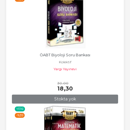
ÖABT Biyoloji Soru Bankası
Kolektif
Yargı Yayınevi
30
,00
18
,30
Stokta yok
YENI
-%
39