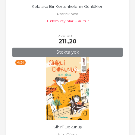
Kelalaka Bir Kertenkelenin Günlükleri
Patrick Ness
Tudem Yayınları - Kültür
320
,00
211
,20
Stokta yok
-%
34
Sihirli Dokunuş
Hilal Gürsu