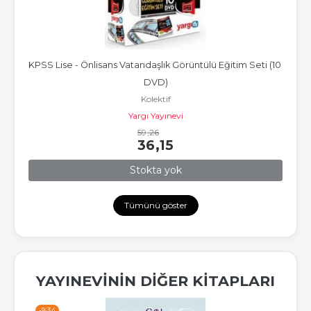
KPSS Lise - Önlisans Vatandaşlık Görüntülü Eğitim Seti (10 
DVD)
Kolektif
Yargı Yayınevi
59
,26
36
,15
Stokta yok
Tümünü göster
YAYINEVININ DIĞER KITAPLARI
-%
34