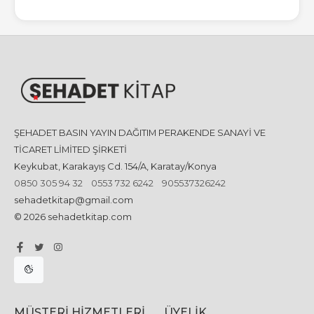
ŞEHADET BASIN YAYIN DAĞITIM PERAKENDE SANAYİ VE
TİCARET LİMİTED ŞİRKETİ
Keykubat, Karakayış Cd. 154/A, Karatay/Konya
0850 305 94 32
0553 732 6242
905537326242
sehadetkitap@gmail.com
© 2026 sehadetkitap.com
MÜŞTERI HIZMETLERI
ÜYELIK