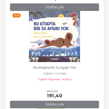
Stokta yok
-%
34
Bu Kitapta Bir Su Aygırı Yok
Çiğdem Gündeş
Tudem Yayınları - Kültür
290
,00
191
,40
Stokta yok