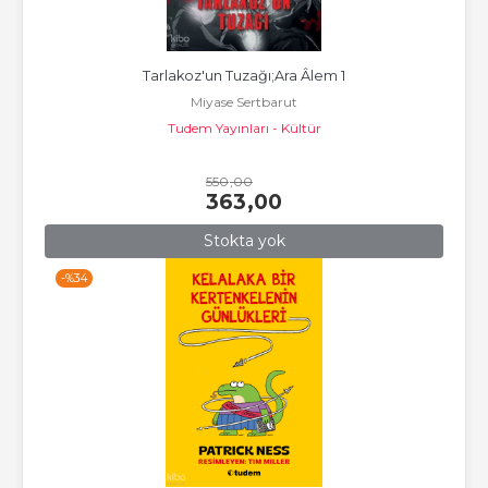
Tarlakoz'un Tuzağı;Ara Âlem 1
Miyase Sertbarut
Tudem Yayınları - Kültür
550
,00
363
,00
Stokta yok
-%
34