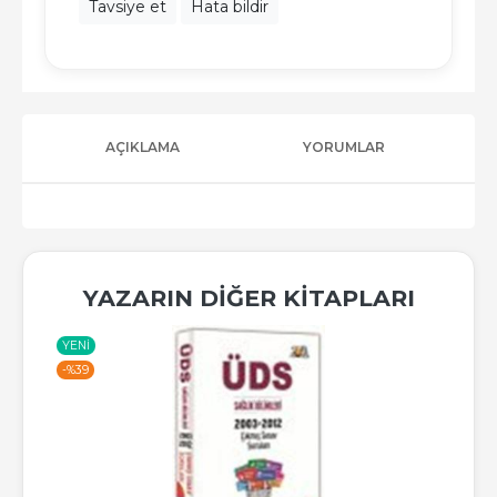
Tavsiye et
Hata bildir
AÇIKLAMA
YORUMLAR
YAZARIN DIĞER KITAPLARI
YENI
-%
39