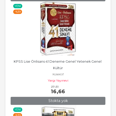
YENI
-%
39
KPSS Lise Önlisans 41 Deneme Genel Yetenek Genel 
Kültür
Kolektif
Yargı Yayınevi
27
,31
16
,66
Stokta yok
YENI
-%
39