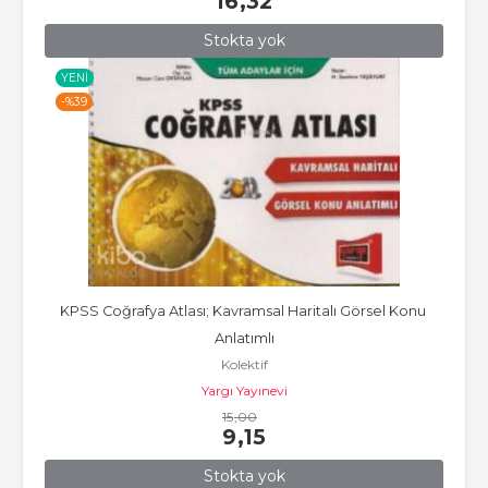
16
,32
Stokta yok
YENI
-%
39
KPSS Coğrafya Atlası; Kavramsal Haritalı Görsel Konu 
Anlatımlı
Kolektif
Yargı Yayınevi
15
,00
9
,15
Stokta yok