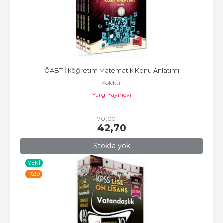
ÖABT İlköğretim Matematik Konu Anlatımı
Kolektif
Yargı Yayınevi
70
,00
42
,70
Stokta yok
YENI
-%
39