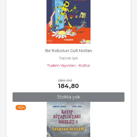
Bir Robotun Gizli Notları
Toprak Işık
Tudem Yayınları - Kültür
280
,00
184
,80
Stokta yok
-%
34