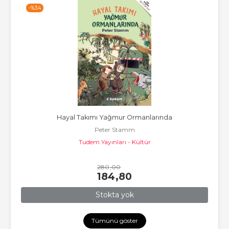
-%
34
Hayal Takımı Yağmur Ormanlarında
Peter Stamm
Tudem Yayınları - Kültür
280
,00
184
,80
Stokta yok
Tümünü göster