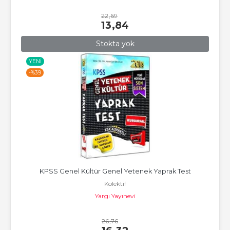
22
,69
13
,84
Stokta yok
YENI
-%
39
KPSS Genel Kültür Genel Yetenek Yaprak Test
Kolektif
Yargı Yayınevi
26
,76