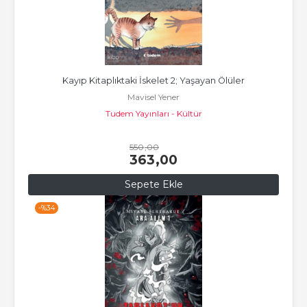
Kayıp Kitaplıktaki İskelet 2; Yaşayan Ölüler
Mavisel Yener
Tudem Yayınları - Kültür
550
,00
363
,00
Sepete Ekle
-%
34