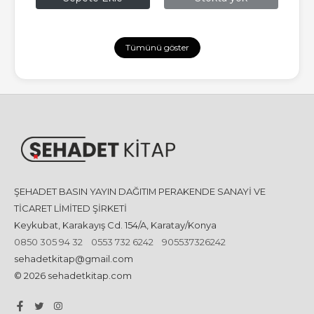
Tümünü göster
ŞEHADET BASIN YAYIN DAĞITIM PERAKENDE SANAYİ VE
TİCARET LİMİTED ŞİRKETİ
Keykubat, Karakayış Cd. 154/A, Karatay/Konya
0850 305 94 32
0553 732 6242
905537326242
sehadetkitap@gmail.com
© 2026 sehadetkitap.com