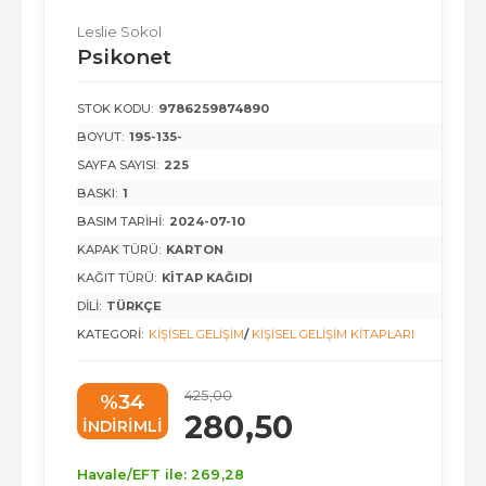
Leslie Sokol
Psikonet
STOK KODU:
9786259874890
BOYUT:
195-135-
SAYFA SAYISI:
225
BASKI:
1
BASIM TARIHI:
2024-07-10
KAPAK TÜRÜ:
KARTON
KAĞIT TÜRÜ:
KITAP KAĞIDI
DILI:
TÜRKÇE
KATEGORI:
KIŞISEL GELIŞIM
/
KIŞISEL GELIŞIM KITAPLARI
425
,00
%34
280
,50
INDIRIMLI
Havale/EFT ile:
269
,28