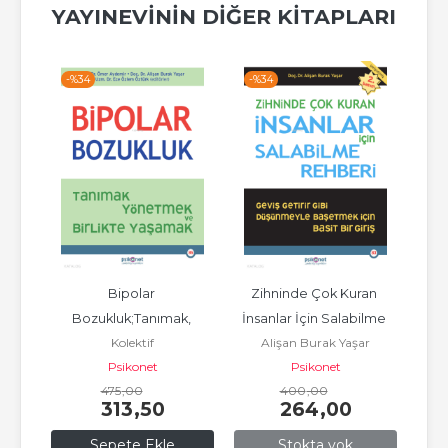
YAYINEVININ DIĞER KITAPLARI
-%
34
-%
34
-%
r 
Bipolar 
Zihninde Çok Kuran 
H
Bozukluk;Tanımak, 
İnsanlar İçin Salabilme 
;Dep
Kolektif
Alişan Burak Yaşar
Yönetmek ve Birlikte 
Rehberi
Y
Psikonet
Psikonet
Yaşamak
475
,00
400
,00
313
,50
264
,00
Sepete Ekle
Stokta yok