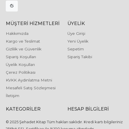
MÜŞTERI HIZMETLERI
ÜYELIK
Hakkımızda
Üye Girişi
Kargo ve Teslimat
Yeni Üyelik
Gizlilik ve Güvenlik
Sepetim
Sipariş Koşulları
Sipariş Takibi
Üyelik Koşulları
Çerez Politikası
KVKK Aydınlatma Metni
Mesafeli Satış Sözleşmesi
İletişim
KATEGORILER
HESAP BILGILERI
© 2025 Şehadet Kitap Tüm hakları saklıdır. Kredi kartı bilgileriniz
256bit SSL Sertifikası ile %100 koruma altındadır..