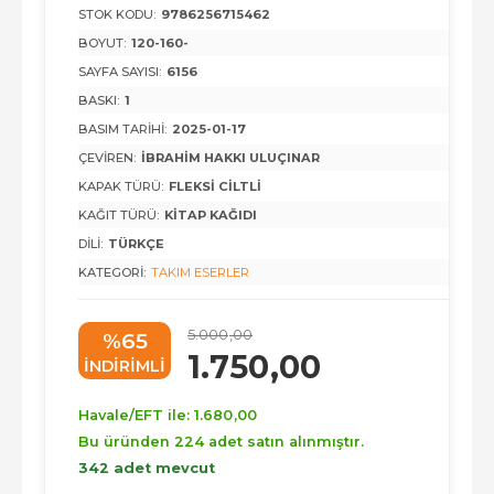
STOK KODU:
9786256715462
BOYUT:
120-160-
SAYFA SAYISI:
6156
BASKI:
1
BASIM TARIHI:
2025-01-17
ÇEVIREN:
İBRAHIM HAKKI ULUÇINAR
KAPAK TÜRÜ:
FLEKSI CILTLI
KAĞIT TÜRÜ:
KITAP KAĞIDI
DILI:
TÜRKÇE
KATEGORI:
TAKIM ESERLER
5.000
,00
%65
1.750
,00
INDIRIMLI
Havale/EFT ile:
1.680
,00
Bu üründen 224 adet satın alınmıştır.
342 adet mevcut