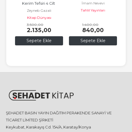
İmam Nevevi
yatı 
Kerim Tefsiri 4 Cilt 
Takı
Tahlil Yayınları
 ed-
Zeyneb Gazali
(Kırmızı)
Kitap Dünyası
3.500
,00
1.400
,00
2.135
,00
840
,00
Sepete Ekle
Sepete Ekle
ŞEHADET BASIN YAYIN DAĞITIM PERAKENDE SANAYİ VE
TİCARET LİMİTED ŞİRKETİ
Keykubat, Karakayış Cd. 154/A, Karatay/Konya