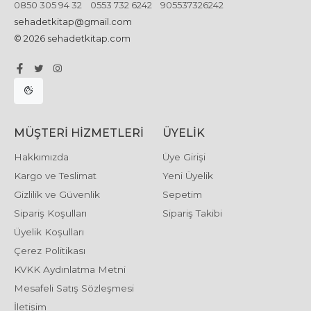
0850 305 94 32
0553 732 6242
905537326242
sehadetkitap@gmail.com
© 2026 sehadetkitap.com
MÜŞTERI HIZMETLERI
ÜYELIK
Hakkımızda
Üye Girişi
Kargo ve Teslimat
Yeni Üyelik
Gizlilik ve Güvenlik
Sepetim
Sipariş Koşulları
Sipariş Takibi
Üyelik Koşulları
Çerez Politikası
KVKK Aydınlatma Metni
Mesafeli Satış Sözleşmesi
İletişim