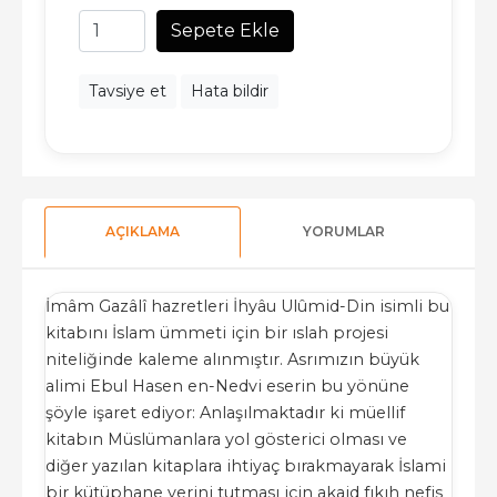
Sepete Ekle
Tavsiye et
Hata bildir
AÇIKLAMA
YORUMLAR
İmâm Gazâlî hazretleri İhyâu Ulûmid-Din isimli bu
kitabını İslam ümmeti için bir ıslah projesi
niteliğinde kaleme alınmıştır. Asrımızın büyük
alimi Ebul Hasen en-Nedvi eserin bu yönüne
şöyle işaret ediyor: Anlaşılmaktadır ki müellif
kitabın Müslümanlara yol gösterici olması ve
diğer yazılan kitaplara ihtiyaç bırakmayarak İslami
bir kütüphane yerini tutması için akaid fıkıh nefis