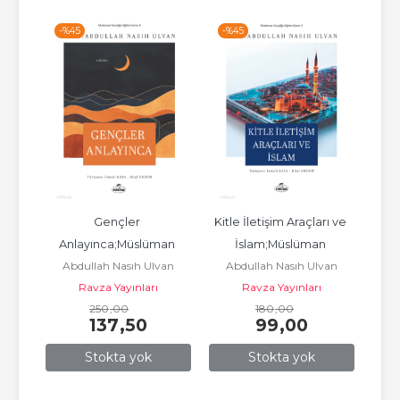
-%
45
-%
45
-%
e
Gençler 
Kitle İletişim Araçları ve 
N
ir
Anlayınca;Müslüman 
İslam;Müslüman 
Abdullah Nasıh Ulvan
Abdullah Nasıh Ulvan
Gençliğin Eğitim Serisi: 8
Gençliğin Eğitim Serisi: 9
Ravza Yayınları
Ravza Yayınları
250
,00
180
,00
137
,50
99
,00
Stokta yok
Stokta yok