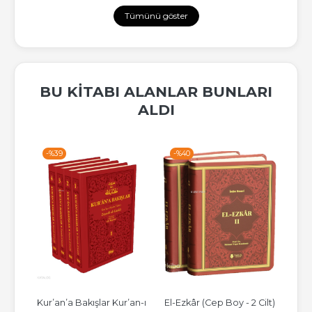
Tümünü göster
BU KITABI ALANLAR BUNLARI
ALDI
-%
39
-%
40
-%
hu 
Kur’an’a Bakışlar Kur’an-ı 
El-Ezkâr (Cep Boy - 2 Cilt)
İslam