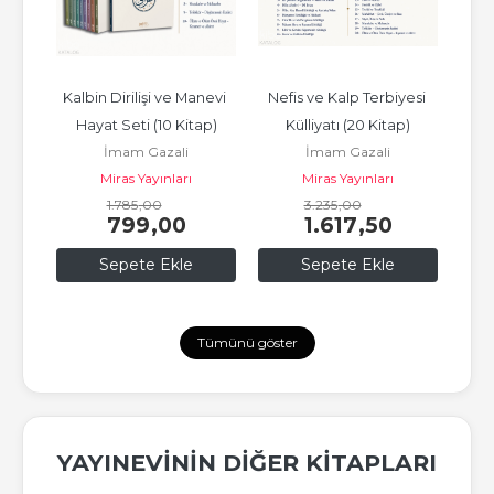
(2 
Kalbin Dirilişi ve Manevi 
Nefis ve Kalp Terbiyesi 
Tef
Hayat Seti (10 Kitap)
Külliyatı (20 Kitap)
İmam Gazali
İmam Gazali
Miras Yayınları
Miras Yayınları
1.785
,00
3.235
,00
799
,00
1.617
,50
Sepete Ekle
Sepete Ekle
Tümünü göster
YAYINEVININ DIĞER KITAPLARI