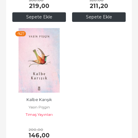
300
,00
320
,00
219
,00
211
,20
Sepete Ekle
Sepete Ekle
-%
27
Kalbe Karışık
Yasin Pişgin
Timaş Yayınları
200
,00
146
,00