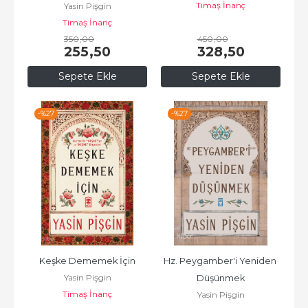
Timaş İnanç
Yasin Pişgin
Timaş İnanç
350
,00
450
,00
255
,50
328
,50
Sepete Ekle
Sepete Ekle
-%
27
-%
27
Keşke Dememek İçin
Hz. Peygamber'i Yeniden 
Yasin Pişgin
Düşünmek
Timaş İnanç
Yasin Pişgin