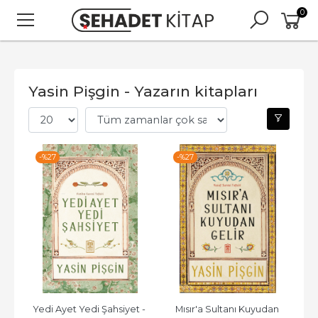
0
Yasin Pişgin - Yazarın kitapları
-%
27
-%
27
Yedi Ayet Yedi Şahsiyet - 
Mısır'a Sultanı Kuyudan 