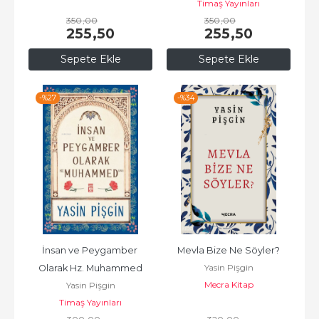
Timaş Yayınları
350
,00
350
,00
255
,50
255
,50
Sepete Ekle
Sepete Ekle
-%
27
-%
34
İnsan ve Peygamber 
Mevla Bize Ne Söyler?
Yasin Pişgin
Olarak Hz. Muhammed
Mecra Kitap
Yasin Pişgin
Timaş Yayınları