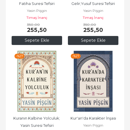
Fatiha Suresi Tefsiri
Gelir;Yusuf Suresi Tefsiri
Yasin Pişgin
Yasin Pişgin
Timaş İnanç
Timaş İnanç
350
,00
350
,00
255
,50
255
,50
Sepete Ekle
Sepete Ekle
-%
27
-%
27
Kuranın Kalbine Yolculuk; 
Kur'an'da Karakter İnşası
Yasin Pişgin
Yasin Suresi Tefsiri