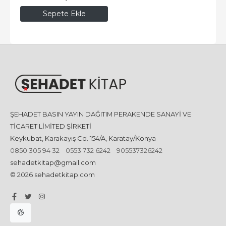
Sepete Ekle
ŞEHADET BASIN YAYIN DAĞITIM PERAKENDE SANAYİ VE
TİCARET LİMİTED ŞİRKETİ
Keykubat, Karakayış Cd. 154/A, Karatay/Konya
0850 305 94 32
0553 732 6242
905537326242
sehadetkitap@gmail.com
© 2026 sehadetkitap.com