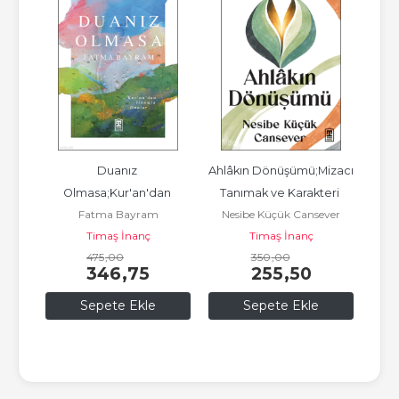
ndevu
Duanız 
Ahlâkın Dönüşümü;Mizacı 
İs
Olmasa;Kur'an'dan 
Tanımak ve Karakteri 
Fatma Bayram
Nesibe Küçük Cansever
İlhamla Dualar
Dönüştürmek
Timaş İnanç
Timaş İnanç
475
,00
350
,00
346
,75
255
,50
Sepete Ekle
Sepete Ekle