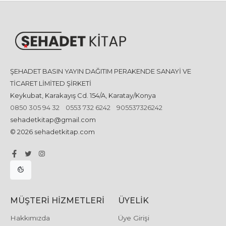
ŞEHADET BASIN YAYIN DAĞITIM PERAKENDE SANAYİ VE
TİCARET LİMİTED ŞİRKETİ
Keykubat, Karakayış Cd. 154/A, Karatay/Konya
0850 305 94 32
0553 732 6242
905537326242
sehadetkitap@gmail.com
© 2026 sehadetkitap.com
MÜŞTERI HIZMETLERI
ÜYELIK
Hakkımızda
Üye Girişi