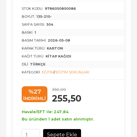
STOK KODU:
9786050850086
BOYUT:
135-210-
SAYFA SAYISI:
304
BASKI:
1
BASIM TARIHI:
2026-05-08
KAPAK TÜRÜ:
KARTON
KAĞIT TÜRÜ:
KITAP KAĞIDI
DILI:
TÜRKÇE
KATEGORI:
EĞITIM
/
EĞITIM SORUNLARI
350
,00
%27
255
,50
INDIRIMLI
Havale/EFT ile:
247
,84
Bu üründen 1 adet satın alınmıştır.
Sepete Ekle