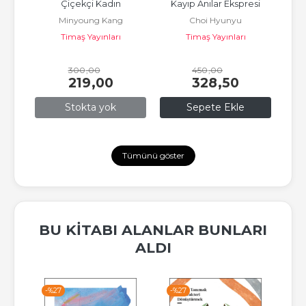
n 
Çiçekçi Kadın
Kayıp Anılar Ekspresi
Baş
Minyoung Kang
Choi Hyunyu
Timaş Yayınları
Timaş Yayınları
ir
300
,00
450
,00
219
,00
328
,50
Stokta yok
Sepete Ekle
Tümünü göster
BU KITABI ALANLAR BUNLARI
ALDI
-%
27
-%
27
-%