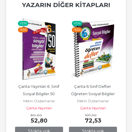
YAZARIN DIĞER KITAPLARI
YENI
YENI
YE
-%
34
-%
34
-%
Çanta Yayınları 6. Sınıf 
Çanta 6.Sınıf Defter 
5.
r
Sosyal Bilgiler 50 
Öğreten Sosyal Bilgiler
ları
Metin Özdamarlar
Metin Özdamarlar
Deneme Sınavı
Çanta Yayınları
Çanta Yayınları
80
,00
109
,90
52
,80
72
,53
Stokta yok
Stokta yok