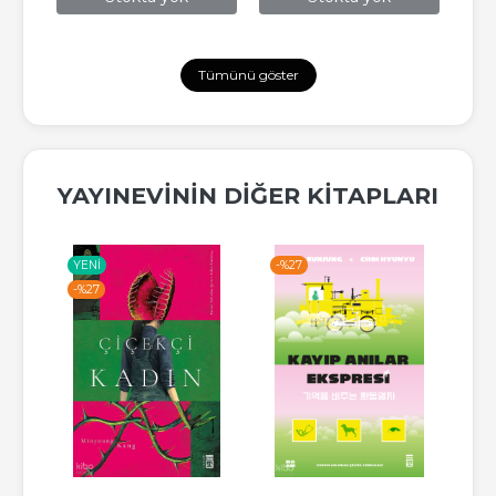
Tümünü göster
YAYINEVININ DIĞER KITAPLARI
YENI
-%
27
-%
-%
27