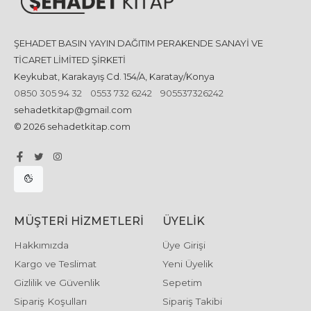
ŞEHADET BASIN YAYIN DAĞITIM PERAKENDE SANAYİ VE
TİCARET LİMİTED ŞİRKETİ
Keykubat, Karakayış Cd. 154/A, Karatay/Konya
0850 305 94 32
0553 732 6242
905537326242
sehadetkitap@gmail.com
© 2026 sehadetkitap.com
MÜŞTERI HIZMETLERI
ÜYELIK
Hakkımızda
Üye Girişi
Kargo ve Teslimat
Yeni Üyelik
Gizlilik ve Güvenlik
Sepetim
Sipariş Koşulları
Sipariş Takibi