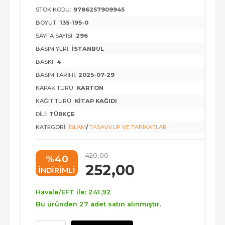
STOK KODU:
9786257909945
BOYUT:
135-195-0
SAYFA SAYISI:
296
BASIM YERI:
İSTANBUL
BASKI:
4
BASIM TARIHI:
2025-07-29
KAPAK TÜRÜ:
KARTON
KAĞIT TÜRÜ:
KITAP KAĞIDI
DILI:
TÜRKÇE
KATEGORI:
İSLAM
/
TASAVVUF VE TARIKATLAR
420
,00
%40
252
,00
INDIRIMLI
Havale/EFT ile:
241
,92
Bu üründen 27 adet satın alınmıştır.