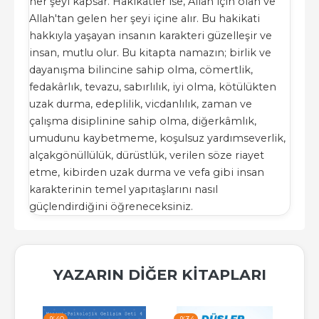
her şeyi kapsar. Hakikatler ise, Allah için olan ve
Allah'tan gelen her şeyi içine alır. Bu hakikati
hakkıyla yaşayan insanın karakteri güzelleşir ve
insan, mutlu olur. Bu kitapta namazın; birlik ve
dayanışma bilincine sahip olma, cömertlik,
fedakârlık, tevazu, sabırlılık, iyi olma, kötülükten
uzak durma, edeplilik, vicdanlılık, zaman ve
çalışma disiplinine sahip olma, diğerkâmlık,
umudunu kaybetmeme, koşulsuz yardımseverlik,
alçakgönüllülük, dürüstlük, verilen söze riayet
etme, kibirden uzak durma ve vefa gibi insan
karakterinin temel yapıtaşlarını nasıl
güçlendirdiğini öğreneceksiniz.
YAZARIN DIĞER KITAPLARI