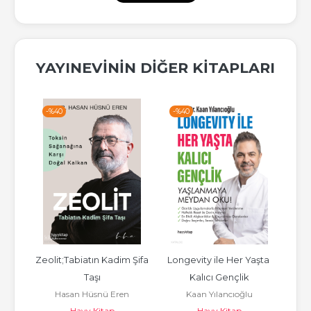
YAYINEVININ DIĞER KITAPLARI
-%
40
-%
40
-%
 
Zeolit;Tabiatın Kadim Şifa 
Longevity ile Her Yaşta 
sil 
Taşı
Kalıcı Gençlik
Ke
Hasan Hüsnü Eren
Kaan Yılancıoğlu
M
Te
Hayy Kitap
Hayy Kitap