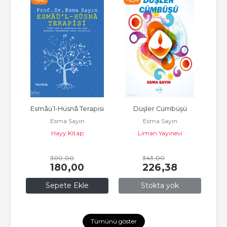
-%
40
-%
34
-%
enci
Esmâü’l-Hüsnâ Terapisi
Düşler Cümbüşü
Kuma
Esma Sayın
Esma Sayın
Hayy Kitap
Liman Yayınevi
300
,00
343
,00
180
,00
226
,38
Sepete Ekle
Stokta yok
Tümünü göster