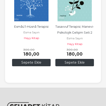
vi-
Esmâü’l-Hüsnâ Terapisi
Tasavvuf Terapisi; Manevi-
Esma Sayın
ti 1
Psikolojik Gelişim Seti 2
Ke
Hayy Kitap
Esma Sayın
M
Te
Hayy Kitap
300
,00
300
,00
180
,00
180
,00
Sepete Ekle
Sepete Ekle