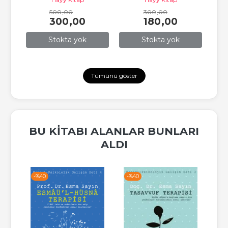
500
,00
300
,00
300
,00
180
,00
Stokta yok
Stokta yok
Tümünü göster
BU KITABI ALANLAR BUNLARI
ALDI
-%
40
-%
40
-%