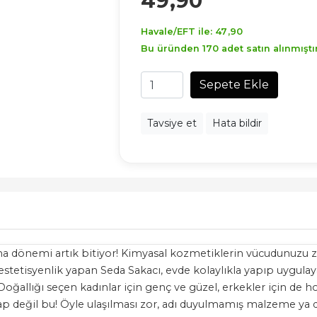
49
,90
Havale/EFT ile:
47
,90
Bu üründen 170 adet satın alınmıştır
Sepete Ekle
Tavsiye et
Hata bildir
 dönemi artık bitiyor! Kimyasal kozmetiklerin vücudunuzu zeh
stetisyenlik yapan Seda Sakacı, evde kolaylıkla yapıp uygulaya
ğallığı seçen kadınlar için genç ve güzel, erkekler için de hoş 
kitap değil bu! Öyle ulaşılması zor, adı duyulmamış malzeme ya