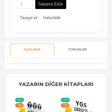
Sepete Ekle
Tavsiye et
Hata bildir
AÇIKLAMA
YORUMLAR
YAZARIN DIĞER KITAPLARI
YENI
YENI
-%
-%
39
-%
39