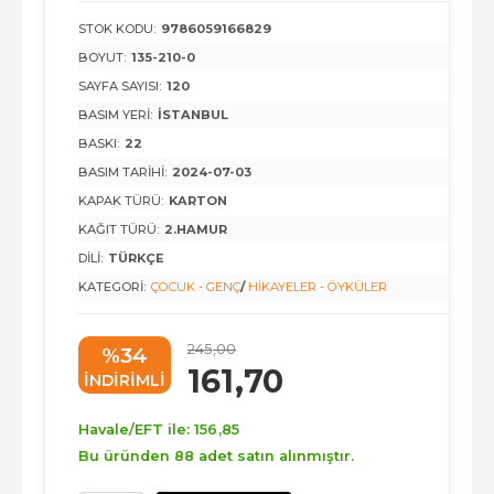
STOK KODU:
9786059166829
BOYUT:
135-210-0
SAYFA SAYISI:
120
BASIM YERI:
İSTANBUL
BASKI:
22
BASIM TARIHI:
2024-07-03
KAPAK TÜRÜ:
KARTON
KAĞIT TÜRÜ:
2.HAMUR
DILI:
TÜRKÇE
KATEGORI:
ÇOCUK - GENÇ
/
HIKAYELER - ÖYKÜLER
245
,00
%34
161
,70
INDIRIMLI
Havale/EFT ile:
156
,85
Bu üründen 88 adet satın alınmıştır.