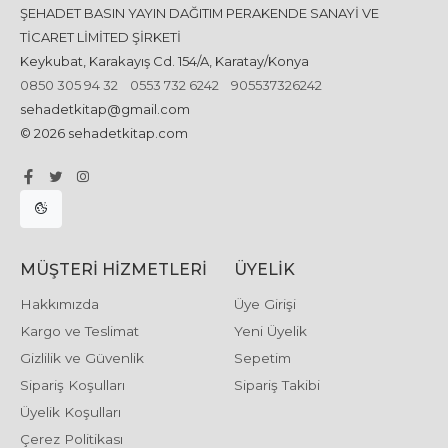
ŞEHADET BASIN YAYIN DAĞITIM PERAKENDE SANAYİ VE
TİCARET LİMİTED ŞİRKETİ
Keykubat, Karakayış Cd. 154/A, Karatay/Konya
0850 305 94 32
0553 732 6242
905537326242
sehadetkitap@gmail.com
© 2026 sehadetkitap.com
MÜŞTERI HIZMETLERI
ÜYELIK
Hakkımızda
Üye Girişi
Kargo ve Teslimat
Yeni Üyelik
Gizlilik ve Güvenlik
Sepetim
Sipariş Koşulları
Sipariş Takibi
Üyelik Koşulları
Çerez Politikası