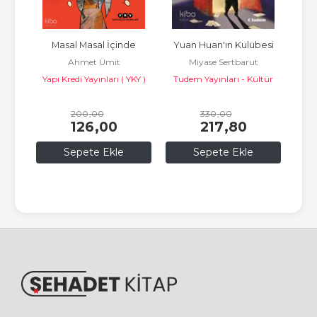
Masal Masal İçinde
Yuan Huan'ın Kulübesi
Eyv
r
Ahmet Ümit
Miyase Sertbarut
H
ları
Yapı Kredi Yayınları ( YKY )
Tudem Yayınları - Kültür
200
,00
330
,00
126
,00
217
,80
Sepete Ekle
Sepete Ekle