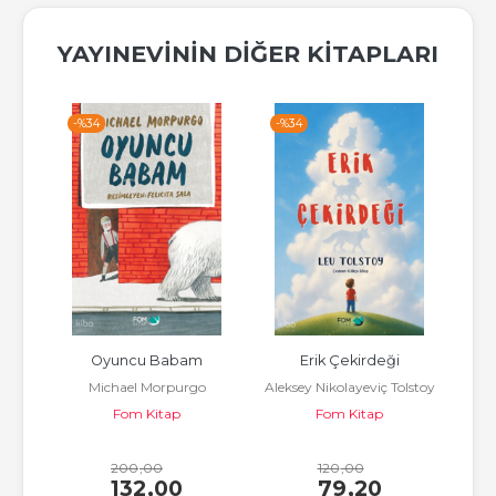
YAYINEVININ DIĞER KITAPLARI
-%
34
-%
34
-%
ered 
Oyuncu Babam
Erik Çekirdeği
Düny
Michael Morpurgo
Aleksey Nikolayeviç Tolstoy
Bilim
Fom Kitap
Fom Kitap
200
,00
120
,00
132
,00
79
,20