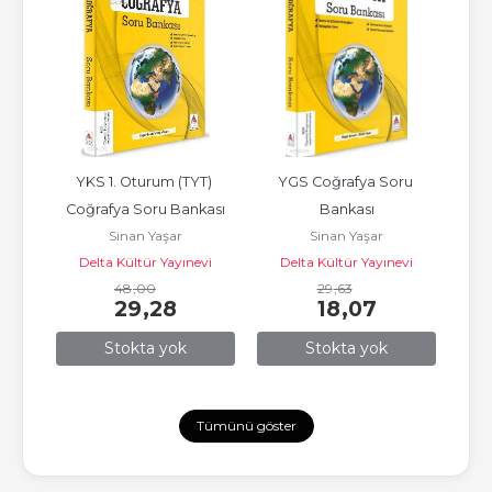
) 
YKS 1. Oturum (TYT) 
YGS Coğrafya Soru 
The 
kası
Coğrafya Soru Bankası
Bankası
Sinan Yaşar
Sinan Yaşar
vi
Delta Kültür Yayınevi
Delta Kültür Yayınevi
48
,00
29
,63
29
,28
18
,07
Stokta yok
Stokta yok
Tümünü göster