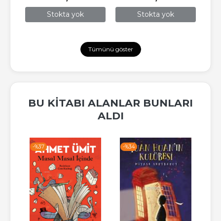
Stokta yok
Stokta yok
Tümünü göster
BU KITABI ALANLAR BUNLARI
ALDI
-%
37
-%
34
-%