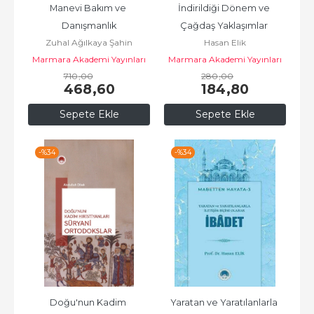
Manevi Bakım ve 
İndirildiği Dönem ve 
Danışmanlık
Çağdaş Yaklaşımlar 
Zuhal Ağılkaya Şahin
Hasan Elik
Arasında Kur’ân
Marmara Akademi Yayınları
Marmara Akademi Yayınları
710
,00
280
,00
468
,60
184
,80
Sepete Ekle
Sepete Ekle
-%
34
-%
34
Doğu'nun Kadim 
Yaratan ve Yaratılanlarla 