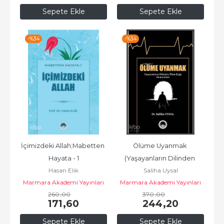
Sepete Ekle
Sepete Ekle
-%
34
-%
34
İçimizdeki Allah;Mabetten 
Ölüme Uyanmak 
Hayata - 1
(Yaşayanların Dilinden 
Hasan Elik
Saliha Uysal
Ölüm Eşiği Deneyimleri)
Marmara Akademi Yayınları
Marmara Akademi Yayınları
260
,00
370
,00
171
,60
244
,20
Sepete Ekle
Sepete Ekle