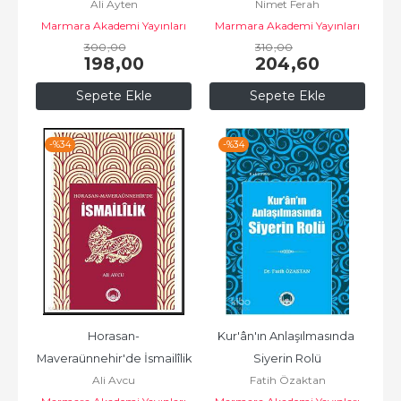
Ali Ayten
Nimet Ferah
Marmara Akademi Yayınları
Marmara Akademi Yayınları
300
,00
310
,00
198
,00
204
,60
Sepete Ekle
Sepete Ekle
-%
34
-%
34
Horasan-
Kur'ân'ın Anlaşılmasında 
Maveraünnehir'de İsmailîlik
Siyerin Rolü
Ali Avcu
Fatih Özaktan