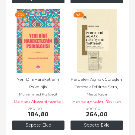
-%
34
-%
34
Yeni Dini Hareketlerin 
Perdeleri Açmak Görüşleri 
Psikolojisi
Tartmak;Tefsirde Şerh, 
Muhammed Kızılgeçit
Mesut Kaya
Haşiye ve Muhakemat...
Marmara Akademi Yayınları
Marmara Akademi Yayınları
280
,00
400
,00
184
,80
264
,00
Sepete Ekle
Sepete Ekle