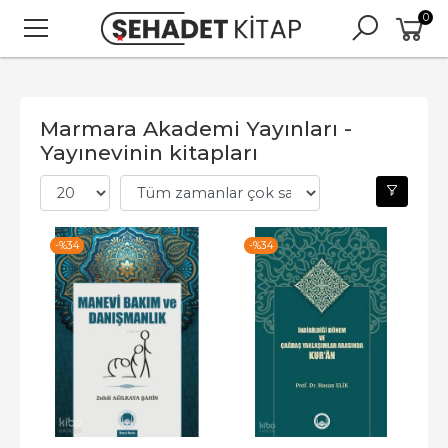
0
Marmara Akademi Yayınları -
Yayınevinin kitapları
-%
34
-%
34