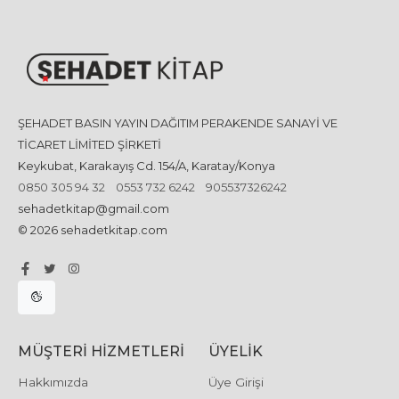
ŞEHADET BASIN YAYIN DAĞITIM PERAKENDE SANAYİ VE
TİCARET LİMİTED ŞİRKETİ
Keykubat, Karakayış Cd. 154/A, Karatay/Konya
0850 305 94 32
0553 732 6242
905537326242
sehadetkitap@gmail.com
© 2026 sehadetkitap.com
MÜŞTERI HIZMETLERI
ÜYELIK
Hakkımızda
Üye Girişi