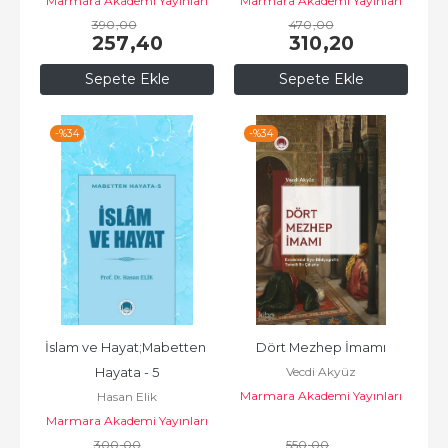
Marmara Akademi Yayınları
Marmara Akademi Yayınları
390
,00
470
,00
257
,40
310
,20
Sepete Ekle
Sepete Ekle
-%
34
-%
34
İslam ve Hayat;Mabetten 
Dört Mezhep İmamı
Vecdi Akyüz
Hayata - 5
Marmara Akademi Yayınları
Hasan Elik
Marmara Akademi Yayınları
300
,00
550
,00