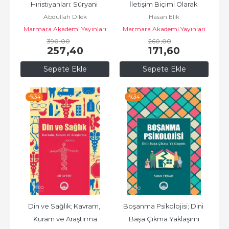
Hıristiyanları: Süryani 
İletişim Biçimi Olarak 
Abdullah Dilek
Hasan Elik
Ortadoksları
İbadet;Mabetten Hayata - 
Marmara Akademi Yayınları
Marmara Akademi Yayınları
3
390
,00
260
,00
257
,40
171
,60
Sepete Ekle
Sepete Ekle
-%
34
-%
34
Din ve Sağlık; Kavram, 
Boşanma Psikolojisi; Dini 
Kuram ve Araştırma
Başa Çıkma Yaklaşımı