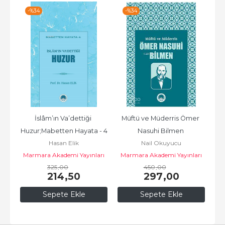
-%
34
-%
34
İslâm’ın Va’dettiği 
Müftü ve Müderris Ömer 
Huzur;Mabetten Hayata - 4
Nasuhi Bilmen 
Hasan Elik
Nail Okuyucu
Sempozyum Tebliğleri
Marmara Akademi Yayınları
Marmara Akademi Yayınları
325
,00
450
,00
214
,50
297
,00
Sepete Ekle
Sepete Ekle