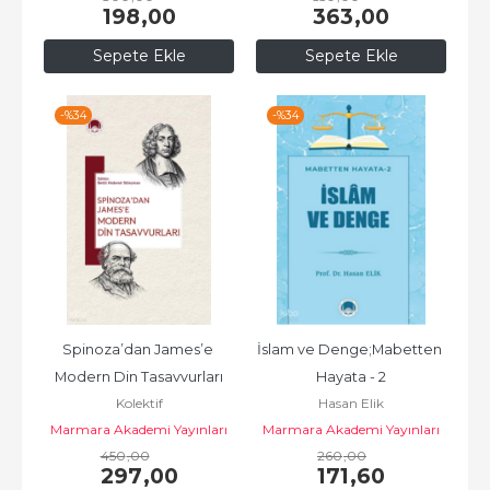
198
,00
363
,00
Sepete Ekle
Sepete Ekle
-%
34
-%
34
Spinoza’dan James’e 
İslam ve Denge;Mabetten 
Modern Din Tasavvurları
Hayata - 2
Kolektif
Hasan Elik
Marmara Akademi Yayınları
Marmara Akademi Yayınları
450
,00
260
,00
297
,00
171
,60