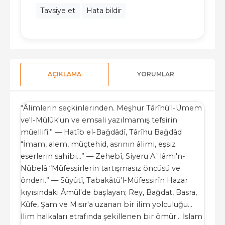
Tavsiye et
Hata bildir
AÇIKLAMA
YORUMLAR
“Âlimlerin seçkinlerinden. Meşhur Târîhü'l-Ümem
ve'l-Mülûk'un ve emsali yazılmamış tefsirin
müellifi.” — Hatîb el-Bağdâdî, Târîhu Bağdâd
“İmam, alem, müçtehid, asrının âlimi, eşsiz
eserlerin sahibi…” — Zehebî, Siyeru Aʿlâmi'n-
Nübelâ “Müfessirlerin tartışmasız öncüsü ve
önderi.” — Süyûtî, Tabakâtü'l-Müfessirîn Hazar
kıyısındaki Âmül'de başlayan; Rey, Bağdat, Basra,
Kûfe, Şam ve Mısır'a uzanan bir ilim yolculuğu…
İlim halkaları etrafında şekillenen bir ömür… İslam