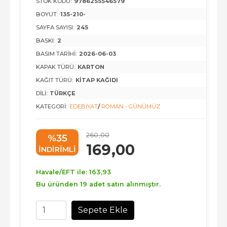
STOK KODU:
9786255546579
BOYUT:
135-210-
SAYFA SAYISI:
245
BASKI:
2
BASIM TARIHI:
2026-06-03
KAPAK TÜRÜ:
KARTON
KAĞIT TÜRÜ:
KITAP KAĞIDI
DILI:
TÜRKÇE
KATEGORI:
EDEBIYAT
/
ROMAN - GÜNÜMÜZ
260
,00
%35
169
,00
INDIRIMLI
Havale/EFT ile:
163
,93
Bu üründen 19 adet satın alınmıştır.
Sepete Ekle