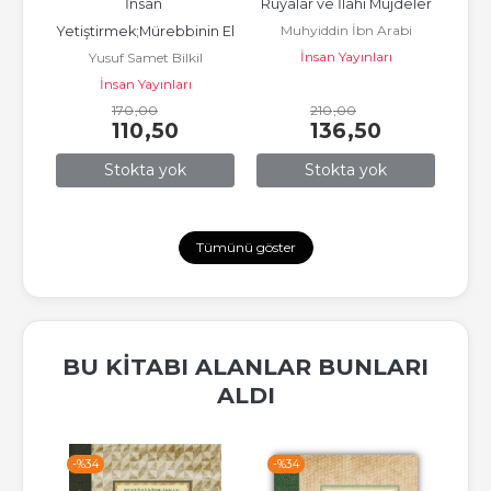
İnsan 
Rüyalar ve İlahi Müjdeler
Bir
Muhyiddin İbn Arabi
e 
Yetiştirmek;Mürebbinin El 
İns
İnsan Yayınları
Yusuf Samet Bilkil
ir 
Kitabı
İnsan Yayınları
170
,00
210
,00
110
,50
136
,50
Stokta yok
Stokta yok
Tümünü göster
BU KITABI ALANLAR BUNLARI
ALDI
-%
34
-%
34
-%