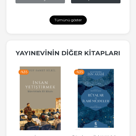
Tümünü göster
YAYINEVININ DIĞER KITAPLARI
-%
35
-%
35
-%