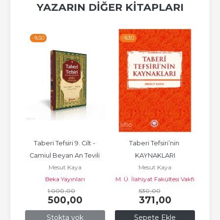
YAZARIN DIĞER KITAPLARI
-%
50
-%
30
-%
 
Taberi Tefsiri 9. Cilt - 
Taberi Tefsiri’nin 
Gayr
Camiul Beyan An Tevili 
KAYNAKLARI
Mesut Kaya
Mesut Kaya
rh, 
Ayıl Kuran
nları
Beka Yayınları
M. Ü. İlahiyat Fakültesi Vakfı
On
t...
1.000
,00
530
Yayınları
,00
500
,00
371
,00
Stokta yok
Sepete Ekle