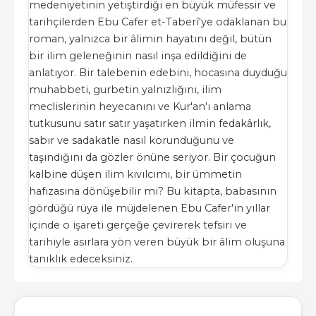
medeniyetinin yetiştirdiği en büyük müfessir ve
tarihçilerden Ebu Cafer et-Taberî'ye odaklanan bu
roman, yalnızca bir âlimin hayatını değil, bütün
bir ilim geleneğinin nasıl inşa edildiğini de
anlatıyor. Bir talebenin edebini, hocasına duyduğu
muhabbeti, gurbetin yalnızlığını, ilim
meclislerinin heyecanını ve Kur'an'ı anlama
tutkusunu satır satır yaşatırken ilmin fedakârlık,
sabır ve sadakatle nasıl korunduğunu ve
taşındığını da gözler önüne seriyor. Bir çocuğun
kalbine düşen ilim kıvılcımı, bir ümmetin
hafızasına dönüşebilir mi? Bu kitapta, babasının
gördüğü rüya ile müjdelenen Ebu Cafer'in yıllar
içinde o işareti gerçeğe çevirerek tefsiri ve
tarihiyle asırlara yön veren büyük bir âlim oluşuna
tanıklık edeceksiniz.