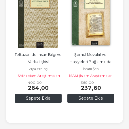
ilda 
Teftazanide İnsan Bilgi ve 
Şerhul Mevakıf ve 
m 
Varlık İlişkisi
Haşiyeleri Bağlamında 
pgül
Ziya Erdinç
İsrafil Şen
Nakli Delilin Kesinliği
İSAM (İslam Araştırmaları
İSAM (İslam Araştırmaları
400
Merkezi)
,00
360
Merkezi)
,00
264
,00
237
,60
Sepete Ekle
Sepete Ekle