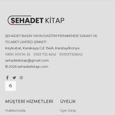
ŞEHADET BASIN YAYIN DAĞITIM PERAKENDE SANAYİ VE
TİCARET LİMİTED ŞİRKETİ
Keykubat, Karakayış Cd. 154/A, Karatay/Konya
0850 305 94 32
0553 732 6242
905537326242
sehadetkitap@gmail.com
© 2026 sehadetkitap.com
MÜŞTERI HIZMETLERI
ÜYELIK
Hakkımızda
Üye Girişi